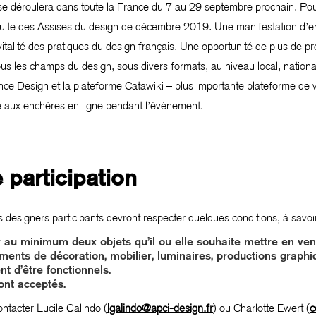
e déroulera dans toute la France du 7 au 29 septembre prochain. Po
suite des Assises du design de décembre 2019. Une manifestation d’en
 la vitalité des pratiques du design français. Une opportunité de plus de
s les champs du design, sous divers formats, au niveau local, national e
rance Design et la plateforme Catawiki – plus importante plateforme de v
 aux enchères en ligne pendant l’événement.
 participation
es designers participants devront respecter quelques conditions, à savoir
 au minimum deux objets qu’il ou elle souhaite mettre en ven
léments de décoration, mobilier, luminaires, productions graphi
t d’être fonctionnels.
ont acceptés.
ontacter Lucile Galindo (
lgalindo@apci-design.fr
) ou Charlotte Ewert (
c