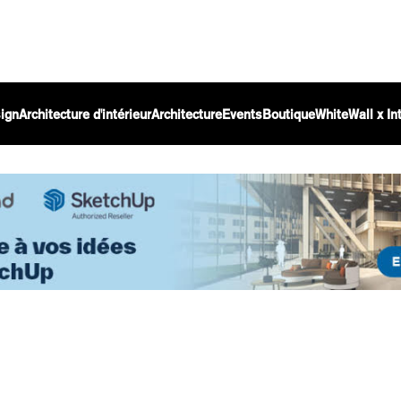
ign
Architecture d'intérieur
Architecture
Events
Boutique
WhiteWall x I