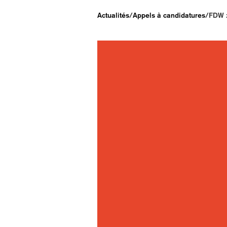
Actualités
/
Appels à candidatures
/
FDW x