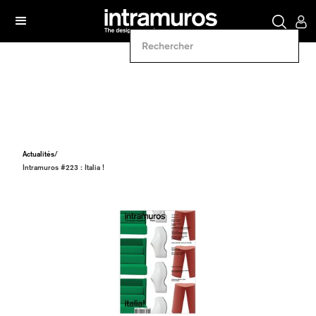
Actualités
/
Intramuros #223 : Italia !