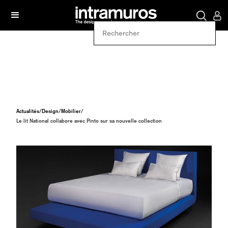
Actualités
/
Design
/
Mobilier
/
Le lit National collabore avec Pinto sur sa nouvelle collection