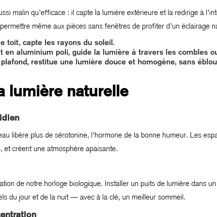
 malin qu’efficace : il capte la lumière extérieure et la redirige à l’inté
permettre même aux pièces sans fenêtres de profiter d’un éclairage na
 toit, capte les rayons du soleil.
t en aluminium poli, guide la lumière à travers les combles ou
au plafond, restitue une lumière douce et homogène, sans éblo
a lumière naturelle
idien
veau libère plus de sérotonine, l’hormone de la bonne humeur. Les esp
ss, et créent une atmosphère apaisante.
lation de notre horloge biologique. Installer un puits de lumière dans u
ls du jour et de la nuit — avec à la clé, un meilleur sommeil.
entration