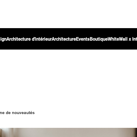
ign
Architecture d'intérieur
Architecture
Events
Boutique
WhiteWall x I
ine de nouveautés