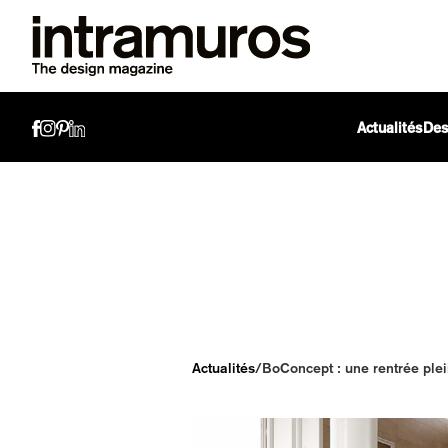
Actualités
Des
Actualités
/
BoConcept : une rentrée ple