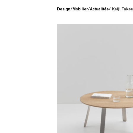
Design
/
Mobilier
/
Actualités
/
Keiji Takeu