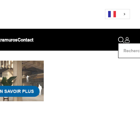
ntramuros
Contact