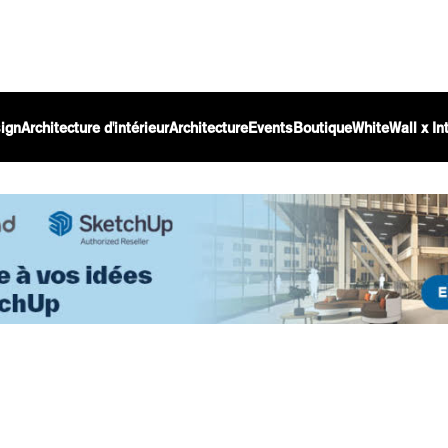
ign
Architecture d'intérieur
Architecture
Events
Boutique
WhiteWall x I