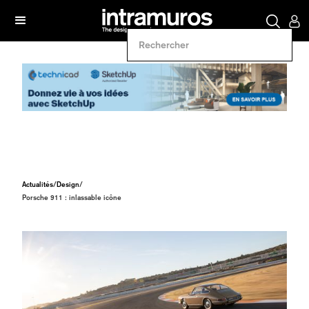
Actualités
/
Design
/
Porsche 911 : inlassable icône