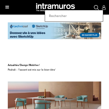
Actualités
/
Design
/
Mobilier
/
Pedrali : "l'accent est mis sur le bien-être"