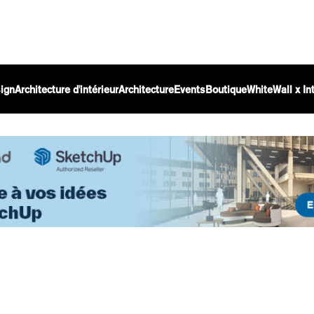
ign
Architecture d'intérieur
Architecture
Events
Boutique
WhiteWall x I