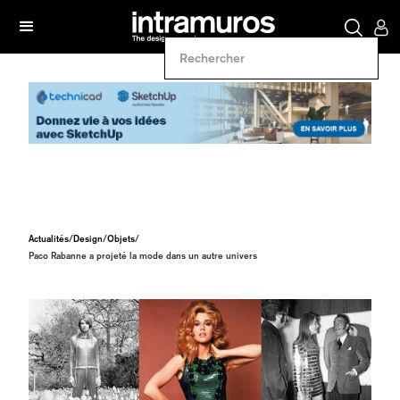
Actualités
/
Design
/
Objets
/
Paco Rabanne a projeté la mode dans un autre univers