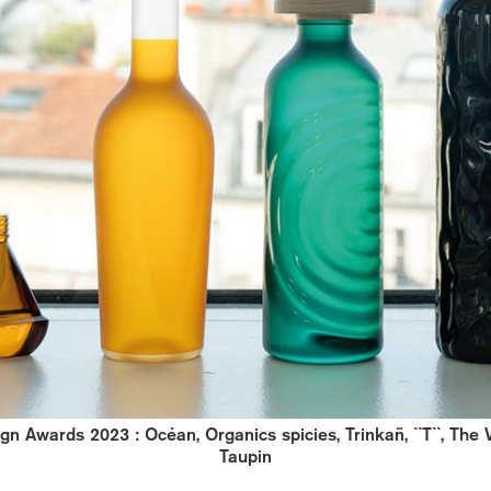
ign Awards 2023 : Océan, Organics spicies, Trinkañ, ``T``, T
Taupin