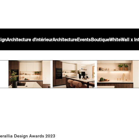
ign
Architecture d'intérieur
Architecture
Events
Boutique
WhiteWall x I
Verallia Design Awards 2023