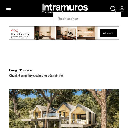
Design
/
Portraits
/
Chafik Gasmi, luxe, calme et désirabilité