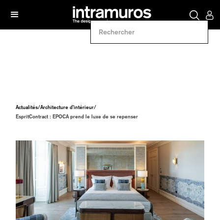
Actualités
/
Architecture d’intérieur
/
EspritContract : EPOCA prend le luxe de se repenser