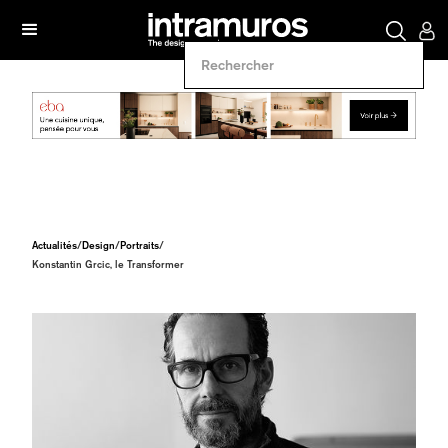
Actualités
/
Design
/
Portraits
/
Konstantin Grcic, le Transformer