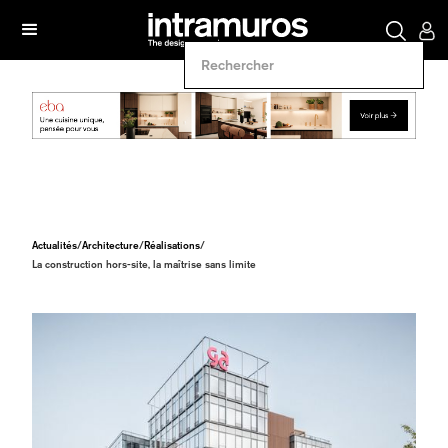
Actualités
/
Architecture
/
Réalisations
/
La construction hors-site, la maîtrise sans limite