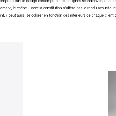
t propre alliant le design contemporain et les lignes scandinaves le tou
emark, le chêne – dont la constitution n’altère pas le rendu acoustiqu
nt, il peut aussi se colorer en fonction des intérieurs de chaque client p