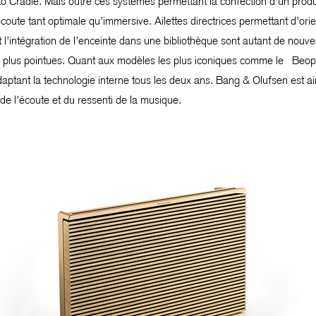
 to Cradle. Mais outre ces systèmes permettant la confection d’un prod
ute tant optimale qu’immersive. Ailettes directrices permettant d’orien
l’intégration de l’enceinte dans une bibliothèque sont autant de nou
urs plus pointues. Quant aux modèles les plus iconiques comme le Beop
aptant la technologie interne tous les deux ans. Bang & Olufsen est ai
e l’écoute et du ressenti de la musique.