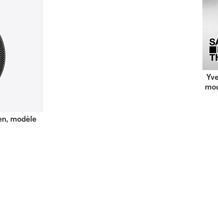
Yve
mod
en, modèle