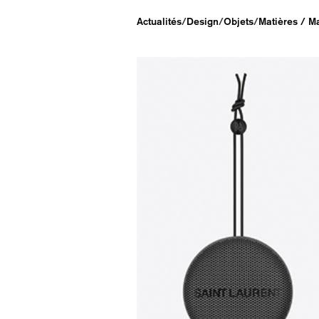
Actualités
/
Design
/
Objets
/
Matières / M