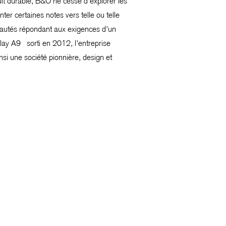
uit durable, B&O ne cesse d’explorer les
ter certaines notes vers telle ou telle
veautés répondant aux exigences d’un
lay A9 sorti en 2012, l’entreprise
nsi une société pionnière, design et