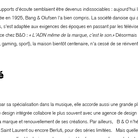
ports d’écoute semblaient être devenus indissociables : aujourd’hui la
e en 1925, Bang & Olufsen l’a bien compris. La société danoise qui a 
, s’est adaptée aux exigences des époques en passant par les téléviseu
nce chez B&O :
« L’ADN même de la marque, c’est le son.»
Désormais d
n, gaming, sport), la maison bientôt centenaire, n’a cessé de se réinvent
é
t par sa spécialisation dans la musique, elle accorde aussi une grande 
design intégrée collabore le plus souvent avec une agence de design e
a marque et renouvellement de ses créations. Par ailleurs, B & O n’hé
aint Laurent ou encore Berluti, pour des séries limitées. Mais quelle 