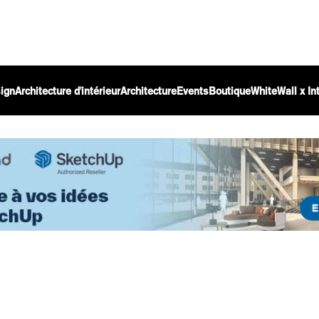
ign
Architecture d'intérieur
Architecture
Events
Boutique
WhiteWall x I