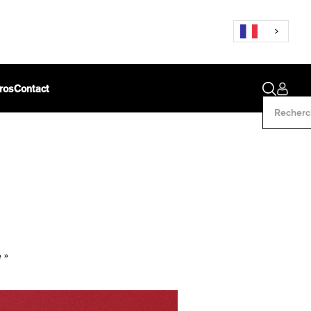
ros
Contact
 »