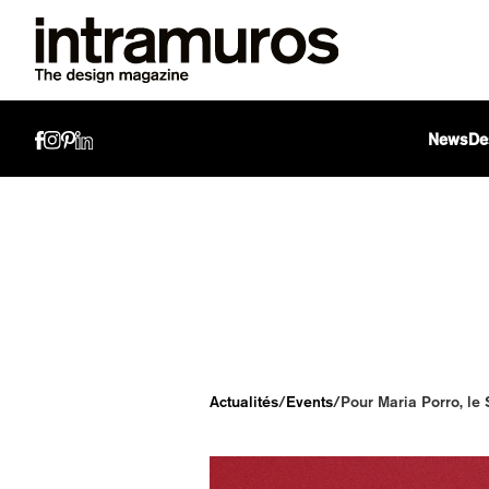
News
De
Actualités
/
Events
/
Pour Maria Porro, le 