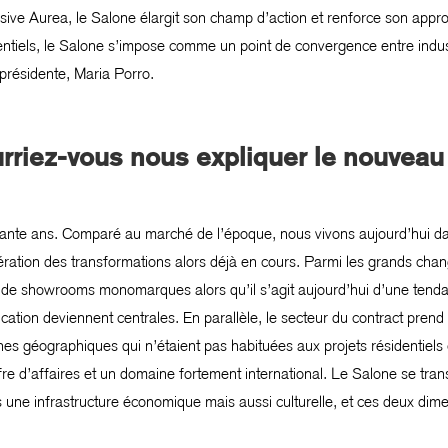
sive Aurea, le Salone élargit son champ d’action et renforce son approc
entiels, le Salone s’impose comme un point de convergence entre indus
présidente, Maria Porro.
riez-vous nous expliquer le nouveau
ixante ans. Comparé au marché de l’époque, nous vivons aujourd’hui da
ation des transformations alors déjà en cours. Parmi les grands changem
t de showrooms monomarques alors qu’il s’agit aujourd’hui d’une tend
tion deviennent centrales. En parallèle, le secteur du contract prend
s géographiques qui n’étaient pas habituées aux projets résidentiels 
fre d’affaires et un domaine fortement international. Le Salone se tra
lus une infrastructure économique mais aussi culturelle, et ces deux dim