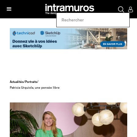
Actualités
/
Portraits
/
Patricia Urquiola, une pensée libre