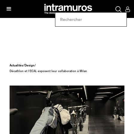
Actualités
/
Design
/
Décathlon et l'ECAL exposent leur collaboration à Milan