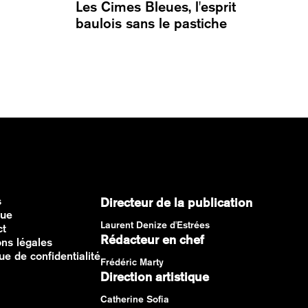
Les Cimes Bleues, l'esprit
baulois sans le pastiche
s
Directeur de la publication
que
Laurent Denize d'Estrées
ct
Rédacteur en chef
ns légales
que de confidentialité
Frédéric Marty
Direction artistique
Catherine Sofia