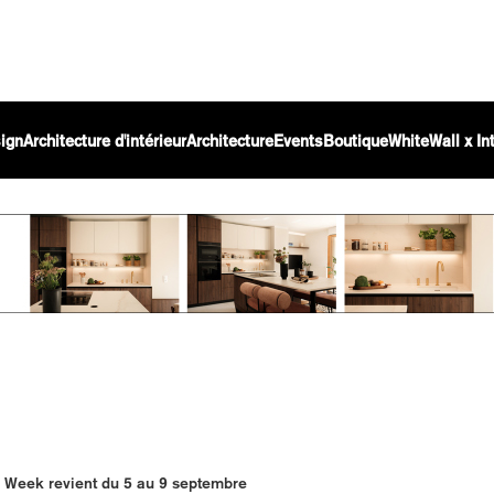
ign
Architecture d'intérieur
Architecture
Events
Boutique
WhiteWall x I
 Week revient du 5 au 9 septembre