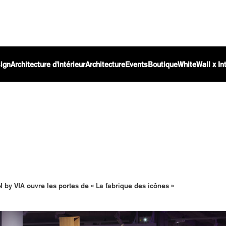
ign
Architecture d'intérieur
Architecture
Events
Boutique
WhiteWall x I
y VIA ouvre les portes de « La fabrique des icônes »