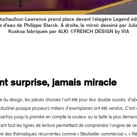
uchaufour-Lawrence prend place devant l'étagère Legend édi
 d’eau de Philippe Starck. A droite, le miroir dessiné par Jul
Kuskoa fabriquée par ALKI ©FRENCH DESIGN by VIA
t surprise, jamais miracle
 design, les pièces choisies l'ont été pour leur double succès, d’abor
ndustriel puisque plusieurs milliers d'exemplaires ont été vendus. C'est 
t parfois jusqu'à prendre en compte la couleur ou la taille la plus dem
vant tout les lignes de lecture permettant de comprendre l'origine de c
ure des thématiques récurrentes comme « Bestseller commercial », « Ré