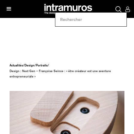
Actualités
/
Design
/
Portraits
/
Design : Next Gen – Françoise Seince : « être créateur est une aventure
entrepreneuriale »