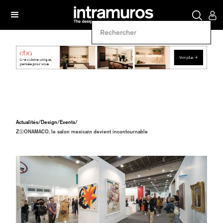
Actualités
/
Design
/
Events
/
ZⓈONAMACO, le salon mexicain devient incontournable