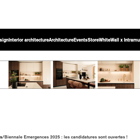
sign
Interior architecture
Architecture
Events
Store
WhiteWall x Intramu
es
/
Biennale Emergences 2025 : les candidatures sont ouvertes !