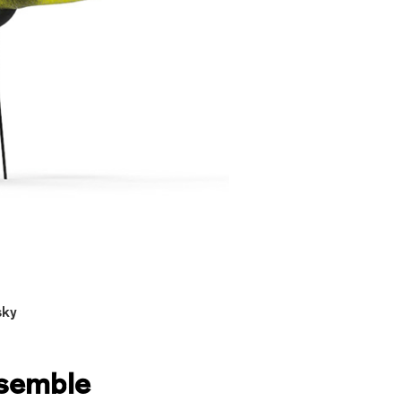
sky
nsemble