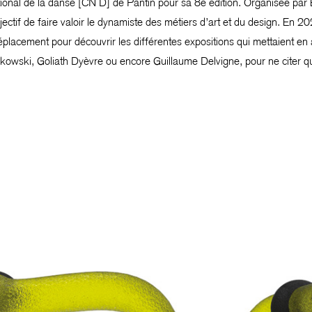
onal de la danse [CN D] de Pantin pour sa 8e édition. Organisée par E
jectif de faire valoir le dynamiste des métiers d’art et du design. En 2
éplacement pour découvrir les différentes expositions qui mettaient en av
kowski, Goliath Dyèvre ou encore Guillaume Delvigne, pour ne citer q