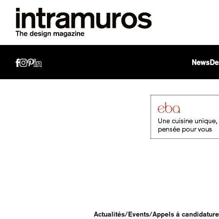
News
De
Actualités
/
Events
/
Appels à candidatur