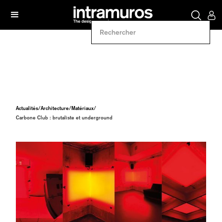
Actualités
/
Architecture
/
Matériaux
/
Carbone Club : brutaliste et underground