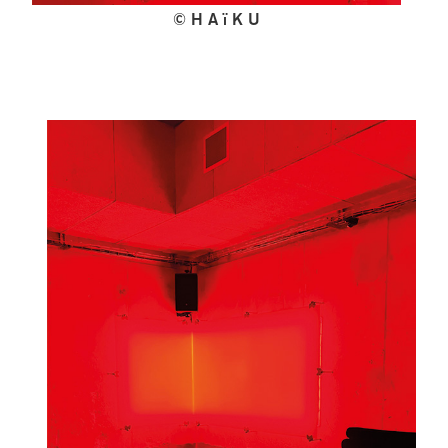
© H A ï K U